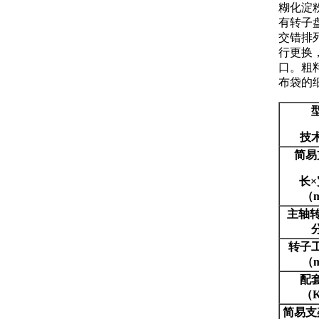
糊化淀
有转子
交错排
行更换
口。粗
布袋的
技
简易
长
×
（
主轴
转子
（
配
（
简易支