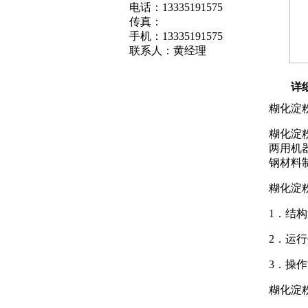
电话：13335191575
传真：
手机：13335191575
联系人：黄经理
详
糊化淀
糊化淀
两用机
钢材料
糊化淀
1．
结构
2．运
3．操
糊化淀