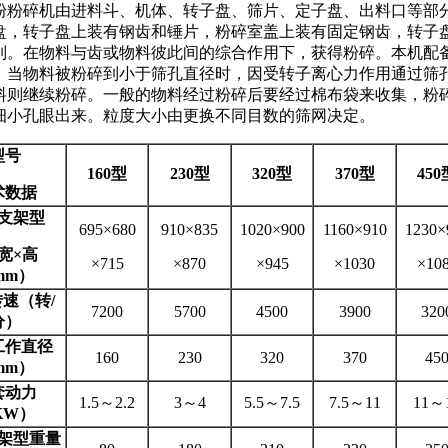
粉粉碎机由进料斗、机体、转子盘、筛片、定子盘、出料口等部
盘，转子盘上装有钢齿和锤片，粉碎室盖上装有固定钢齿，转子
列。在物料与齿或物料彼此间的综合作用下，获得粉碎。本机配
，当物料被粉碎到小于筛孔直径时，因受转子离心力作用通过筛
料则继续粉碎。一般的物料经过粉碎后要经过棉布袋来收集，粉
细小孔眼出来。粒度大小由更换不同目数的筛网决定。
型号
160
型
230
型
320
型
370
型
450
术数据
支架型
695×680
910×835
1020×900
1160×910
1230×
宽
×
高
×715
×870
×945
×1030
×10
mm
）
转速（转
/
7200
5700
4500
3900
320
分）
工作直径
160
230
320
370
45
mm
）
套动力
1.5～2.2
3～4
5.5～7.5
7.5～11
11～
KW
）
架型重量