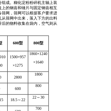
分组成。糊化淀粉粉碎机主轴上装
盘上的钢齿和锤片与固定钢齿相互
备筛网，筛网可以根据客户要求进
孔从筛网中出来，落入下方的出料
碎后的物料收集在袋内，空气则从
型
600
型
800
型
1860×1240
910
1500×957
×1640
80
×1275
1800
0
2800
800
0
600
22～30
15
18.5～22
700