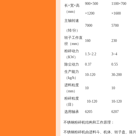
900×500
1100×700
长×宽×高
（mm）
×1200
×1600
主轴转速
7000
5700
（转/分）
转子工作直
160
230
径（mm）
粉碎动力
1.5~2.2
3~4
（KW）
除尘动力
0.37
0.55
生产能力
10-120
30-200
（kg/h）
进料粒度
10
10
（mm）
粉碎粒度
10-120
10-120
（目）
选用轴承
6205
6207
不锈钢粉碎机结构和工作原理：
不锈钢粉碎机由进料斗、机体、转子盘、筛